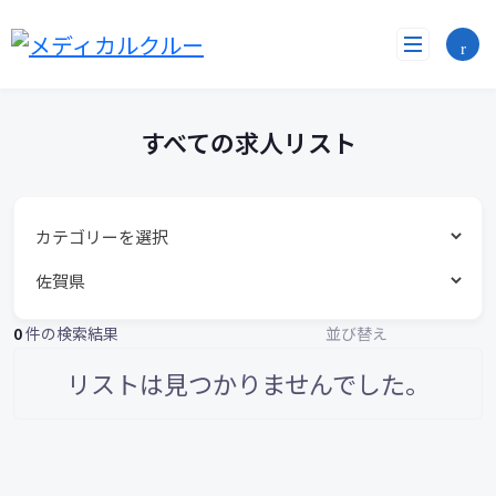
す
コ
ン
べ
テ
ン
て
ツ
へ
の
すべての求人リスト
ス
求
キ
ッ
人
プ
リ
ス
0
件の検索結果
並び替え
ト
リストは見つかりませんでした。