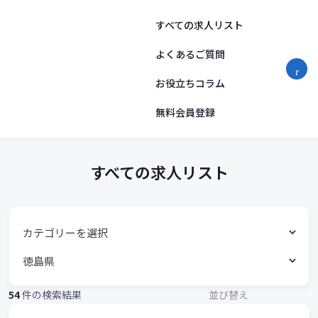
す
コ
ン
すべての求人リスト
べ
テ
ン
よくあるご質問
て
ツ
お役立ちコラム
へ
の
ス
求
無料会員登録
キ
ッ
人
プ
リ
すべての求人リスト
ス
ト
54
件の検索結果
並び替え