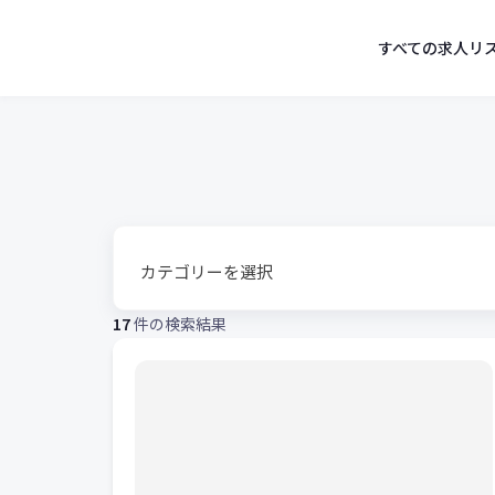
す
コ
ン
すべての求人リ
べ
テ
ン
て
ツ
へ
の
ス
求
キ
ッ
人
プ
リ
ス
17
件の検索結果
ト