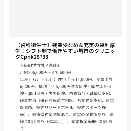
【歯科衛生士】残業少なめ＆充実の福利厚
生！シフト制で働きやすい堺市のクリニッ
クCphk28733
大阪府堺市堺区高砂町
月給206,600円～370,600円
年2回（7月・12月）住宅手当 11,000円、食事手当
6,000円、福利手当 5,600円健康保険・厚生年金保
険・雇用保険・労災保険、白衣貸与・靴毎年支給、
職員共済（優待診療還付制度、各給付金支給、直営
保養所、契約リゾートホテル、契約スポーツ施
設）、診療還付金制度あり、直営の保養所あり、退
職金制度あり（3年以上）、結婚祝金等慶弔制度あ
り