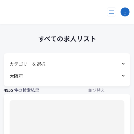
す
コ
ン
べ
テ
ン
て
ツ
へ
の
すべての求人リスト
ス
求
キ
ッ
人
プ
リ
ス
4955
件の検索結果
並び替え
ト