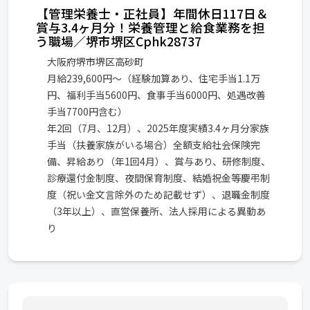
【管理栄養士・正社員】年間休日117日＆
賞与3.4ヶ月分！栄養管理と給食業務を担
う職場／堺市堺区Cphk28737
大阪府堺市堺区高砂町
月給239,600円～（経験加算あり、住宅手当1.1万
円、福利手当5600円、食事手当6000円、処遇改善
手当7700円含む）
年2回（7月、12月）、2025年度実績3.4ヶ月分家族
手当（扶養家族がいる場合）全額支給社会保険完
備、昇給あり（年1回4月）、賞与あり、研修制度、
診療還付金制度、夜間保育制度、結婚祝金等慶弔制
度（祝い金文言除外のため記載せず）、退職金制度
（3年以上）、直営保養所、法人採用による異動あ
り