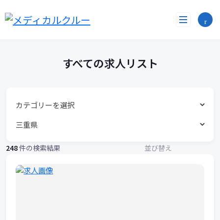
す
コ
ン
べ
テ
ン
て
ツ
へ
の
すべての求人リスト
ス
求
キ
ッ
人
プ
リ
ス
248
件の検索結果
並び替え
ト