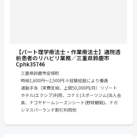
【パート理学療法士・作業療法士】通院透
析患者のリハビリ業務／三重県鈴鹿市
Cphk35746
三重県鈴鹿市安塚町
時給1,600円～2,500円 ※経験経歴により優遇
通勤手当（実費支給、上限50,000円/月）リゾート
ホテル(エクシブ)利用、コナミ(スポーツジム)法人会
員、ナゴヤドームシーズンシート(野球観戦)、ナガ
シマスパーランド割引利用他