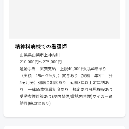
精神科病棟での看護師
山梨県山梨市上神内川
210,000円～275,000円
通勤手当 実費支給 上限40,000円/月昇給あり
（実績 1%～2%/月）賞与あり（実績 年3回 計
4ヵ月分）退職金制度あり 勤続3年以上定年制あ
り 一律65歳復職制度あり 規定あり託児施設あり
受動喫煙対策あり(屋内禁煙/敷地内禁煙)マイカー通
勤可(駐車場あり)