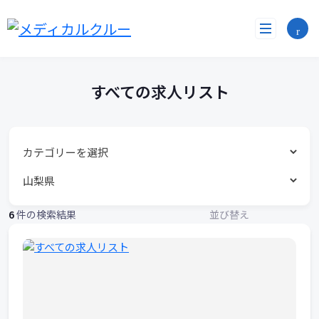
す
コ
ン
べ
テ
ン
て
ツ
へ
の
すべての求人リスト
ス
求
キ
ッ
人
プ
リ
ス
6
件の検索結果
並び替え
ト